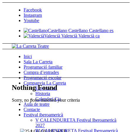
Facebook
Instagram
Youtube
Castellano
Castellano
Castellano
es
Valencià
Valencià
Valencià
ca
Inici
Sala La Carreta
Programació familiar
Compra d’entrades
Programació escolar
Companyia La Carreta
Nothing Found
Espectacles
Historia
Calendari Cia
Sorry, no posts matched your criteria
Aula de teatre
Contacte
Festival iberoamericà
V CALENDURETA Festival Iberoamericà
2027
IV CALENDURETA Festival Iberoamericà