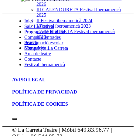
2026
III CALENDURETA Festival Iberoamericà
2025
II Festival iberoamericà 2024
Inici
I Festival iberoamericà 2023
Sala La Carreta
CALENDURETA Festival iberoamericà
Programació familiar
2022
Compra d’entrades
Search
Programació escolar
Menu
Menu
Companyia La Carreta
Aula de teatre
Contacte
Festival iberoamericà
AVISO LEGAL
POLÍTICA DE PRIVACIDAD
POLÍTICA DE COOKIES
© La Carreta Teatre | Mòbil 649.83.96.77 |