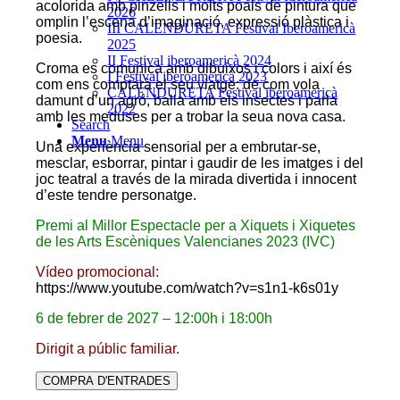
acolorida amb pinzells i molts poals de pintura que
2026
omplin l’escena d’imaginació, expressió plàstica i
III CALENDURETA Festival Iberoamericà
poesia.
2025
II Festival iberoamericà 2024
Croma es comunica amb dibuixos i colors i així és
I Festival iberoamericà 2023
com ens comptarà el seu viatge: de com vola
CALENDURETA Festival iberoamericà
damunt d’un agró, balla amb els insectes i parla
2022
amb les meduses per a trobar la seua nova casa.
Search
Menu
Menu
Una experiència sensorial per a embrutar-se,
mesclar, esborrar, pintar i gaudir de les imatges i del
joc teatral a través de la mirada divertida i innocent
d’este tendre personatge.
Premi al Millor Espectacle per a Xiquets i Xiquetes
de les Arts Escèniques Valencianes 2023 (IVC)
Vídeo promocional:
https://www.youtube.com/watch?v=s1n1-k6s01y
6 de febrer de 2027 – 12:00h i 18:00h
Dirigit a públic familiar.
COMPRA D'ENTRADES