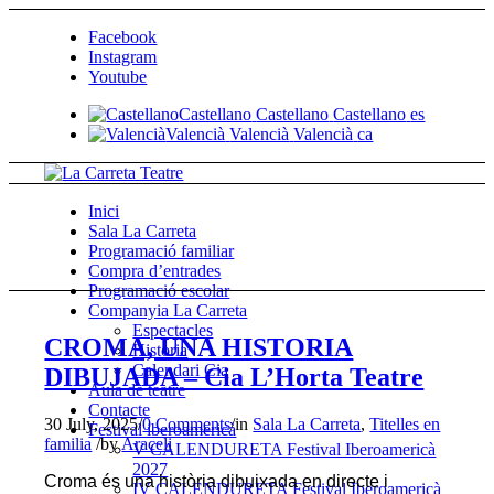
Facebook
Instagram
Youtube
Castellano
Castellano
Castellano
es
Valencià
Valencià
Valencià
ca
Inici
Sala La Carreta
Programació familiar
Compra d’entrades
Programació escolar
Companyia La Carreta
Espectacles
CROMA, UNA HISTORIA
Historia
Calendari Cia
DIBUJADA – Cia L’Horta Teatre
Aula de teatre
Contacte
30 July, 2025
/
0 Comments
/
in
Sala La Carreta
,
Titelles en
Festival iberoamericà
familia
/
by
Araceli
V CALENDURETA Festival Iberoamericà
2027
Croma és una història dibuixada en directe i
IV CALENDURETA Festival Iberoamericà