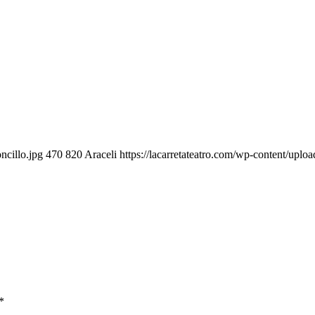
ncillo.jpg
470
820
Araceli
https://lacarretateatro.com/wp-content/upl
*