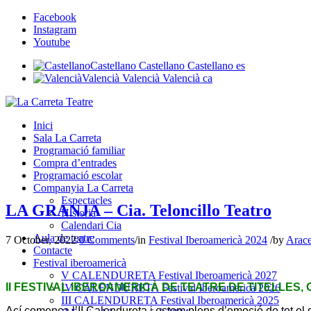
Facebook
Instagram
Youtube
Castellano
Castellano
Castellano
es
Valencià
Valencià
Valencià
ca
Inici
Sala La Carreta
Programació familiar
Compra d’entrades
Programació escolar
Companyia La Carreta
Espectacles
LA GRANJA – Cia. Teloncillo Teatro
Historia
Calendari Cia
Aula de teatre
7 October, 2022
/
0 Comments
/
in
Festival Iberoamericà 2024
/
by
Arace
Contacte
Festival iberoamericà
V CALENDURETA Festival Iberoamericà 2027
II FESTIVAL IBEROAMERICÀ DE TEATRE DE TITELLES,
IV CALENDURETA Festival Iberoamericà 2026
III CALENDURETA Festival Iberoamericà 2025
Ací comença l’II Calendureta i estem plens d’emoció de tot el