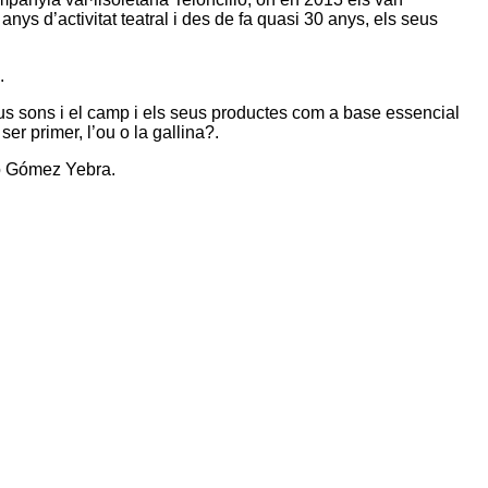
nys d’activitat teatral i des de fa quasi 30 anys, els seus
.
us sons i el camp i els seus productes com a base essencial
r primer, l’ou o la gallina?.
io Gómez Yebra.