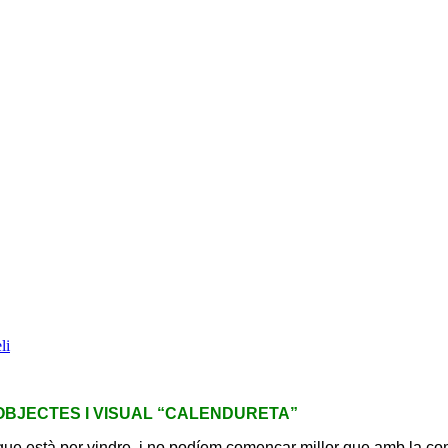
li
 OBJECTES I VISUAL “CALENDURETA”
 que està per vindre, i no podíem començar millor que amb la co