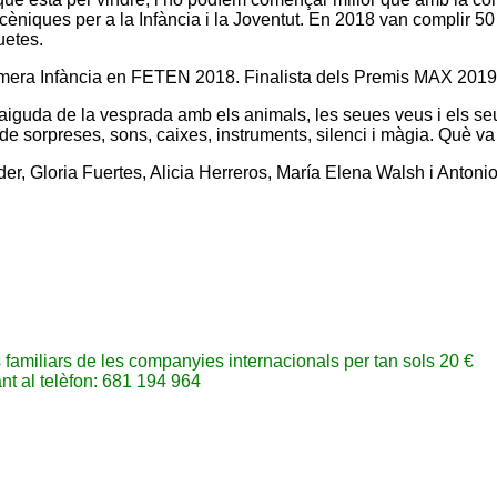
èniques per a la Infància i la Joventut. En 2018 van complir 50 a
uetes.
Primera Infància en FETEN 2018. Finalista dels Premis MAX 2019
caiguda de la vesprada amb els animals, les seues veus i els se
orpreses, sons, caixes, instruments, silenci i màgia. Què va se
r, Gloria Fuertes, Alicia Herreros, María Elena Walsh i Anton
s familiars de les companyies internacionals per tan sols 20 €
nt al telèfon: 681 194 964