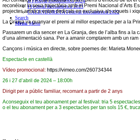
II Festival iberoamericà 2024
reconéixer la seua trajectòria amb el Premi Nacional d’Arts Esc
I Festival iberoamericà 2023
projectes artístics estan dedicats en exclusiva als xiquets i xiq
CALENDURETA Festival iberoamericà 2022
Search
La Granja va guanyar el premi al millor espectacle per a la 
Menu
Menu
Passarem un dia sencer en La Granja, des de l’alba fins a la 
d’una alimentació sana. Per a amanir comptarem amb un ram de s
Cançons i música en directe, sobre poemes de: Marieta Monede
Espectacle en castellà
Vídeo promocional:
https://vimeo.com/260734344
26 i 27 d’abril de 2024 – 18:00h
Dirigit per a públic familiar, recomant a partir de 2 anys
Aconseguix el teu abonament per al festival: tria 5 espectacle
o el teu abonament per a 3 espectacles per tan sols 15 €, truca