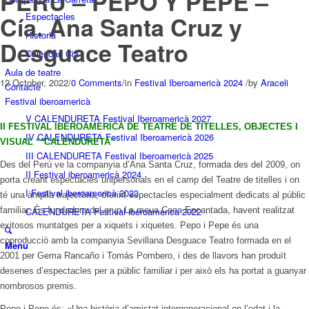
PERÚ – PEPO Y PEPE –
Espectacles
Cía. Ana Santa Cruz y
Historia
Desguace Teatro
Calendari Cia
Aula de teatre
12 October, 2022
/
0 Comments
/
in
Festival Iberoamericà 2024
/
by
Araceli
Contacte
Festival iberoamericà
V CALENDURETA Festival Iberoamericà 2027
II FESTIVAL IBEROAMERICÀ DE TEATRE DE TITELLES, OBJECTES I
IV CALENDURETA Festival Iberoamericà 2026
VISUAL “*CALENDURETA”
III CALENDURETA Festival Iberoamericà 2025
Des del Perú ve la companyia d’Ana Santa Cruz, formada des del 2009, on
II Festival iberoamericà 2024
porta creant espectacles unipersonals en el camp del Teatre de titelles i on
I Festival iberoamericà 2023
té una àmplia trajectòria, oferint espectacles especialment dedicats al públic
CALENDURETA Festival iberoamericà 2022
familiar. És fundadora del grup La meua Casa Encantada, havent realitzat
exitosos muntatges per a xiquets i xiquetes. Pepo i Pepe és una
coproducció amb la companyia Sevillana Desguace Teatro formada en el
Menu
2001 per Gema Rancaño i Tomás Pombero, i des de llavors han produït
desenes d’espectacles per a públic familiar i per això els ha portat a guanyar
nombrosos premis.
Pepo i Pepe és: «Una història d’amistat intergeneracional on l’edat i la