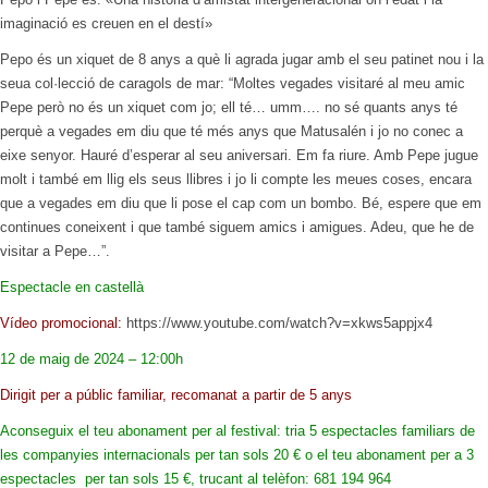
imaginació es creuen en el destí»
Pepo és un xiquet de 8 anys a què li agrada jugar amb el seu patinet nou i la
seua col·lecció de caragols de mar: “Moltes vegades visitaré al meu amic
Pepe però no és un xiquet com jo; ell té… umm…. no sé quants anys té
perquè a vegades em diu que té més anys que Matusalén i jo no conec a
eixe senyor. Hauré d’esperar al seu aniversari. Em fa riure. Amb Pepe jugue
molt i també em llig els seus llibres i jo li compte les meues coses, encara
que a vegades em diu que li pose el cap com un bombo. Bé, espere que em
continues coneixent i que també siguem amics i amigues. Adeu, que he de
visitar a Pepe…”.
Espectacle en castellà
Vídeo promocional:
https://www.youtube.com/watch?v=xkws5appjx4
12 de maig de 2024 – 12:00h
Dirigit per a públic familiar, recomanat a partir de 5 anys
Aconseguix el teu abonament per al festival: tria 5 espectacles familiars de
les companyies internacionals per tan sols 20 € o el teu abonament per a 3
espectacles per tan sols 15 €, trucant al telèfon: 681 194 964