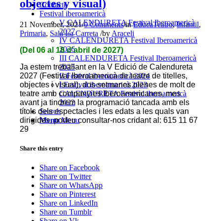
objectes y visual)
Contacte
Festival iberoamericà
V CALENDURETA Festival Iberoamericà
21 November, 2021
/
0 Comments
/
in
EducaTeatro
,
Infantil
,
2027
Primaria
,
Sala La Carreta
/
by
Araceli
IV CALENDURETA Festival Iberoamericà
2026
(Del 06 al 18 d’abril de 2027)
III CALENDURETA Festival Iberoamericà
Ja estem treballant en la V Edició de Calendureta
2025
2027 (Festival Iberoamericà de teatre de titelles,
II Festival iberoamericà 2024
objectes i visual), dos setmanes plenes de molt de
I Festival iberoamericà 2023
teatre amb companyies Iberoamericanes, mes
CALENDURETA Festival iberoamericà
avant ja tindrem la programació tancada amb els
2022
títols dels espectacles i les edats a les quals van
Search
dirigides, podeu consultar-nos cridant al: 615 11 67
Menu
Menu
29
Share this entry
Share on Facebook
Share on Twitter
Share on WhatsApp
Share on Pinterest
Share on LinkedIn
Share on Tumblr
Share on Vk