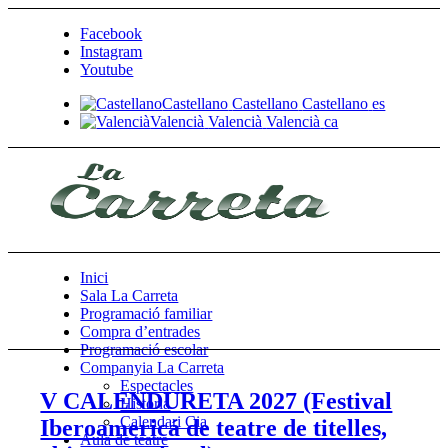
Facebook
Instagram
Youtube
Castellano
Castellano
Castellano
es
Valencià
Valencià
Valencià
ca
Inici
Sala La Carreta
Programació familiar
Compra d’entrades
Programació escolar
Companyia La Carreta
Espectacles
V CALENDURETA 2027 (Festival
Historia
Calendari Cia
Iberoamericá de teatre de titelles,
Aula de teatre